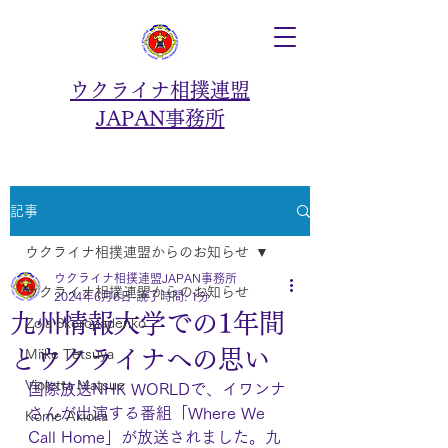
ウクライナ相撲連盟
JAPAN事務所
記事
ウクライナ相撲連盟からのお知らせ
ウクライナ相撲連盟JAPAN事務所
ウクライナ相撲連盟からのお知らせ
2024年6月6日
読了時間: 1分
九州情報大学での1年間
Zoia Skoropadenko
とウクライナへの思い
Miike Tetsuya
Violetta Matsue
国際放送NHK WORLDで、イワンナ
さんが出演する番組「Where We 
Kome Akioka
Call Home」が放送されました。九