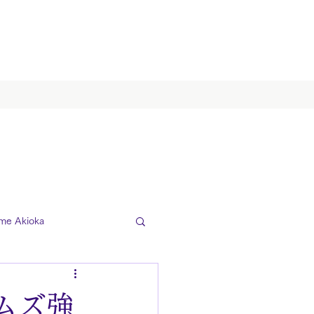
me Akioka
ムズ強