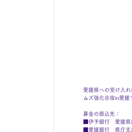
愛媛県への受け入れ
ムズ強化合宿in愛
募金の振込先：
■伊予銀行　愛媛県
■愛媛銀行　県庁支