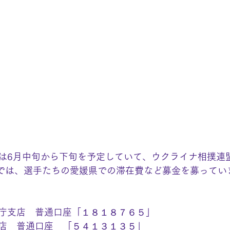
は6月中旬から下旬を予定していて、ウクライナ相撲連
媛では、選手たちの愛媛県での滞在費など募金を募ってい
庁支店　普通口座「１８１８７６５」
店　普通口座　「５４１３１３５」