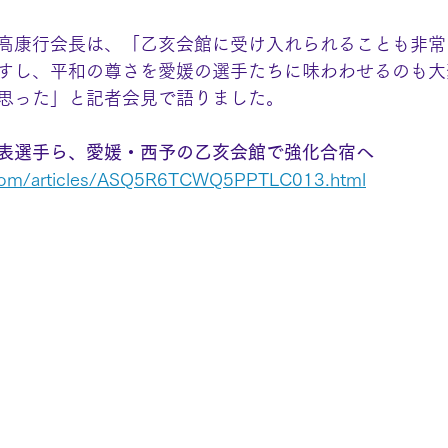
高康行会長は、「乙亥会館に受け入れられることも非常
すし、平和の尊さを愛媛の選手たちに味わわせるのも大
思った」と記者会見で語りました。
表選手ら、愛媛・西予の乙亥会館で強化合宿へ
.com/articles/ASQ5R6TCWQ5PPTLC013.html