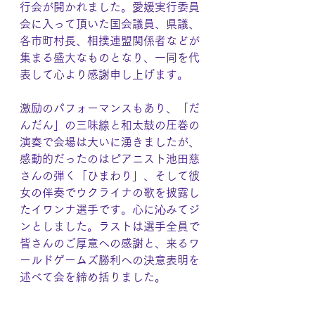
行会が開かれました。愛媛実行委員
会に入って頂いた国会議員、県議、
各市町村長、相撲連盟関係者などが
集まる盛大なものとなり、一同を代
表して心より感謝申し上げます。
激励のパフォーマンスもあり、「だ
んだん」の三味線と和太鼓の圧巻の
演奏で会場は大いに湧きましたが、
感動的だったのはピアニスト池田慈
さんの弾く「ひまわり」、そして彼
女の伴奏でウクライナの歌を披露し
たイワンナ選手です。心に沁みてジ
ンとしました。ラストは選手全員で
皆さんのご厚意への感謝と、来るワ
ールドゲームズ勝利への決意表明を
述べて会を締め括りました。