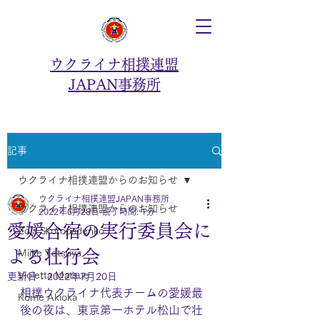
ウクライナ相撲連盟
JAPAN事務所
記事
ウクライナ相撲連盟からのお知らせ
ウクライナ相撲連盟JAPAN事務所
ウクライナ相撲連盟からのお知らせ
2022年6月28日
読了時間: 1分
愛媛合宿の実行委員会に
Zoia Skoropadenko
よる壮行会
Miike Tetsuya
Violetta Matsue
更新日：
2022年7月20日
相撲ウクライナ代表チームの愛媛最
Kome Akioka
後の夜は、東京第一ホテル松山で壮