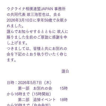
ウクライナ相撲連盟JAPAN 事務所
の共同代表 故三池哲也は、去る
2026年3月10日に享年59歳で永眠さ
れました。
謹んでお知らせするとともに 故人に
賜りました生前のご厚誼に感謝を申
し上げます。
つきましては、皆様と共にお別れの
会を下記のとおり執り行いたく存じ
ます。
謹白
日時：2026年5月7日（木）
　　　第一部　お別れの会　　15時
から16時まで（15時開始）
　　　第二部　追悼イベント　18時
から20時まで（自由参加）