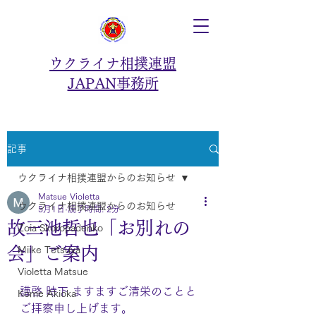
ウクライナ相撲連盟
JAPAN事務所
記事
ウクライナ相撲連盟からのお知らせ
Matsue Violetta
ウクライナ相撲連盟からのお知らせ
5月1日
読了時間: 2分
故三池哲也「お別れの
Zoia Skoropadenko
会」ご案内
Miike Tetsuya
Violetta Matsue
謹啓 時下 ますますご清栄のことと
Kome Akioka
ご拝察申し上げます。