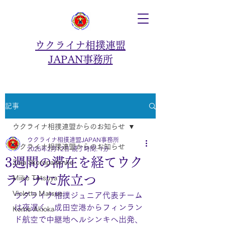
ウクライナ相撲連盟
JAPAN事務所
記事
ウクライナ相撲連盟からのお知らせ
ウクライナ相撲連盟JAPAN事務所
ウクライナ相撲連盟からのお知らせ
2025年2月12日
読了時間: 1分
3週間の滞在を経てウク
Zoia Skoropadenko
ライナに旅立つ
Miike Tetsuya
Violetta Matsue
ウクライナ相撲ジュニア代表チーム
は夜遅く、成田空港からフィンラン
Kome Akioka
ド航空で中継地ヘルシンキへ出発、