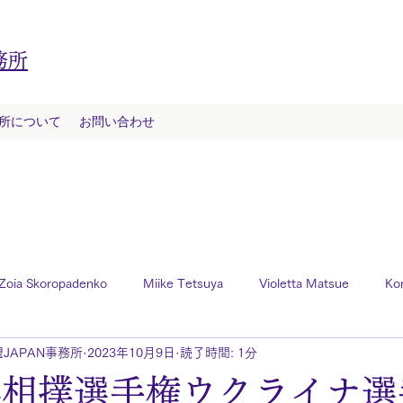
務所
務所について
お問い合わせ
Zoia Skoropadenko
Miike Tetsuya
Violetta Matsue
Ko
JAPAN事務所
2023年10月9日
読了時間: 1分
世界相撲選手権ウクライナ