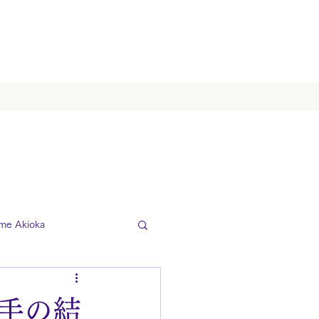
me Akioka
選手の結