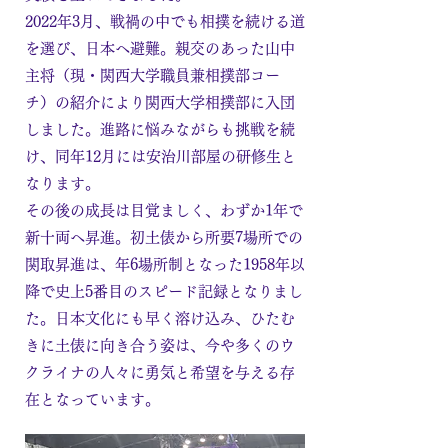
2022年3月、戦禍の中でも相撲を続ける道
を選び、日本へ避難。親交のあった山中
主将（現・関西大学職員兼相撲部コー
チ）の紹介により関西大学相撲部に入団
しました。進路に悩みながらも挑戦を続
け、同年12月には安治川部屋の研修生と
なります。
その後の成長は目覚ましく、わずか1年で
新十両へ昇進。初土俵から所要7場所での
関取昇進は、年6場所制となった1958年以
降で史上5番目のスピード記録となりまし
た。日本文化にも早く溶け込み、ひたむ
きに土俵に向き合う姿は、今や多くのウ
クライナの人々に勇気と希望を与える存
在となっています。