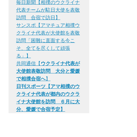
毎日新聞【相撲のウクライナ
代表チームが駐日大使を表敬
訪問　合宿で訪日】
サンスポ【アマチュア相撲ウ
クライナ代表が大使館を表敬
訪問「困難に直面する今こ
そ、全てを尽くして頑張
る」】
共同通信【
ウクライナ代表が
大使館表敬訪問　大分と愛媛
で相撲合宿へ
】
日刊スポーツ【アマ相撲のウ
クライナ代表が都内のウクラ
イナ大使館を訪問　６月に大
分、愛媛で合宿予定】