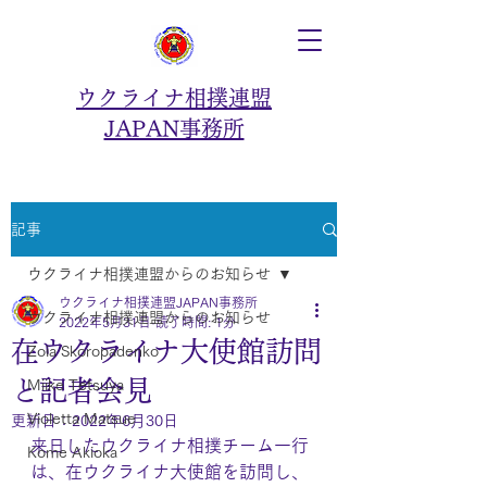
ウクライナ相撲連盟
JAPAN事務所
記事
ウクライナ相撲連盟からのお知らせ
ウクライナ相撲連盟JAPAN事務所
ウクライナ相撲連盟からのお知らせ
2022年5月31日
読了時間: 1分
在ウクライナ大使館訪問
Zoia Skoropadenko
と記者会見
Miike Tetsuya
Violetta Matsue
更新日：
2022年6月30日
来日したウクライナ相撲チーム一行
Kome Akioka
は、在ウクライナ大使館を訪問し、